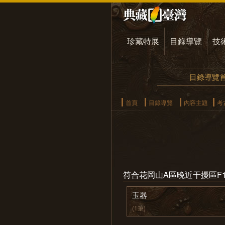
珍藏特展
目錄導覽
技
目錄導覽
首頁
目錄導覽
內容主題
考
符合花岡山A區晚近干擾區F1
玉器
(1筆)