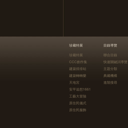
珍藏特展
目錄導覽
珍藏特展
聯合目錄
CCC創作集
快速關鍵詞導覽
建築排排站
主題分類
建築轉轉樂
典藏機構
天地宮
進階搜尋
安平追想1661
工藝大冒險
原住民儀式
原住民服飾