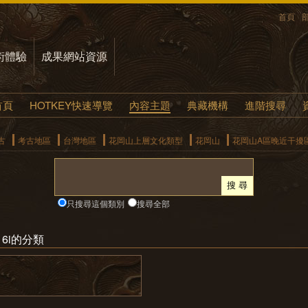
首頁
術體驗
成果網站資源
首頁
HOTKEY快速導覽
內容主題
典藏機構
進階搜尋
古
考古地區
台灣地區
花岡山上層文化類型
花岡山
花岡山A區晚近干擾區F
只搜尋這個類別
搜尋全部
6i的分類