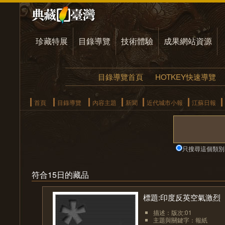
珍藏特展
目錄導覽
技術體驗
成果網站資源
目錄導覽首頁
HOTKEY快速導覽
首頁
目錄導覽
內容主題
新聞
近代城市小報
江蘇日報
只搜尋這個類別
符合15日的藏品
標題:印度反英空氣激烈
描述：版次:01
主題與關鍵字：報紙