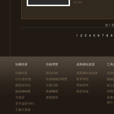
15/140
第 1 
1
2
3
4
5
6
7
8
9
珍藏特展
目錄導覽
成果網站資源
工具
珍藏特展
聯合目錄
成果網站資源庫
技術
CCC創作集
快速關鍵詞導覽
教育學習
關鍵
建築排排站
主題分類
學術研究
線上
建築轉轉樂
典藏機構
創意加值
時間
天地宮
進階搜尋
跟著
旅行
安平追想1661
工藝大冒險