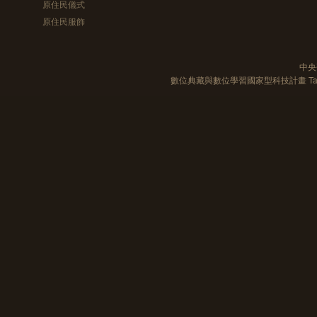
原住民儀式
原住民服飾
中央
數位典藏與數位學習國家型科技計畫 Taiwan e-Le