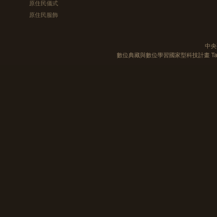
原住民儀式
原住民服飾
中央
數位典藏與數位學習國家型科技計畫 Taiwan e-Le