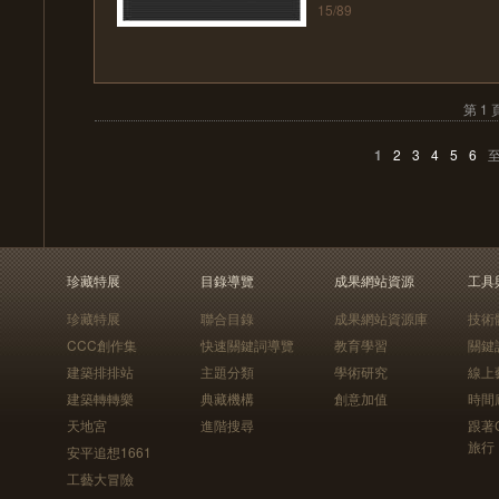
15/89
第 1 
1
2
3
4
5
6
珍藏特展
目錄導覽
成果網站資源
工具
珍藏特展
聯合目錄
成果網站資源庫
技術
CCC創作集
快速關鍵詞導覽
教育學習
關鍵
建築排排站
主題分類
學術研究
線上
建築轉轉樂
典藏機構
創意加值
時間
天地宮
進階搜尋
跟著
旅行
安平追想1661
工藝大冒險