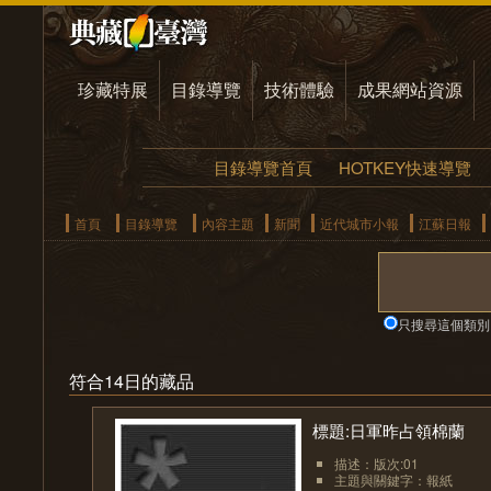
珍藏特展
目錄導覽
技術體驗
成果網站資源
目錄導覽首頁
HOTKEY快速導覽
首頁
目錄導覽
內容主題
新聞
近代城市小報
江蘇日報
只搜尋這個類別
符合14日的藏品
標題:日軍昨占領棉蘭
描述：版次:01
主題與關鍵字：報紙