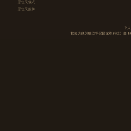
原住民儀式
原住民服飾
中央
數位典藏與數位學習國家型科技計畫 Taiwan e-Le