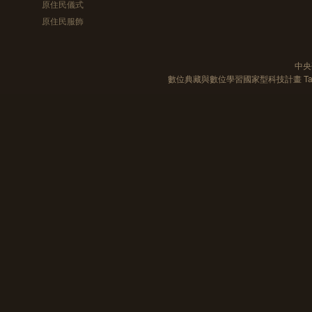
原住民儀式
原住民服飾
中央
數位典藏與數位學習國家型科技計畫 Taiwan e-Le