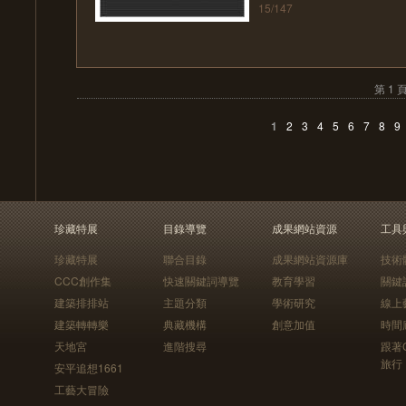
15/147
第 1 
1
2
3
4
5
6
7
8
9
珍藏特展
目錄導覽
成果網站資源
工具
珍藏特展
聯合目錄
成果網站資源庫
技術
CCC創作集
快速關鍵詞導覽
教育學習
關鍵
建築排排站
主題分類
學術研究
線上
建築轉轉樂
典藏機構
創意加值
時間
天地宮
進階搜尋
跟著
旅行
安平追想1661
工藝大冒險