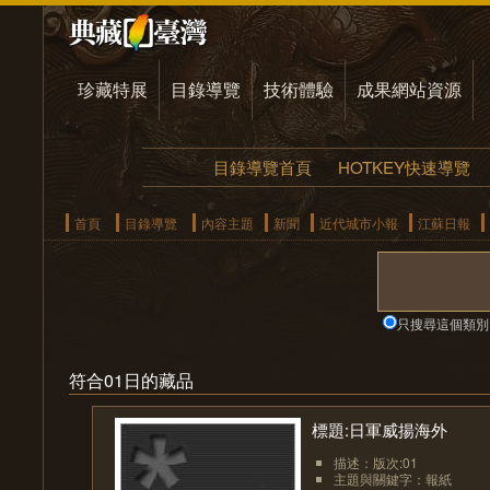
珍藏特展
目錄導覽
技術體驗
成果網站資源
目錄導覽首頁
HOTKEY快速導覽
首頁
目錄導覽
內容主題
新聞
近代城市小報
江蘇日報
只搜尋這個類別
符合01日的藏品
標題:日軍威揚海外
描述：版次:01
主題與關鍵字：報紙