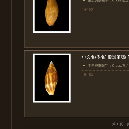
14/153
中文名(學名):縱斑筆螺( Phae
主題與關鍵字：Class:腹足綱(Ga
15/153
第 1 頁
共