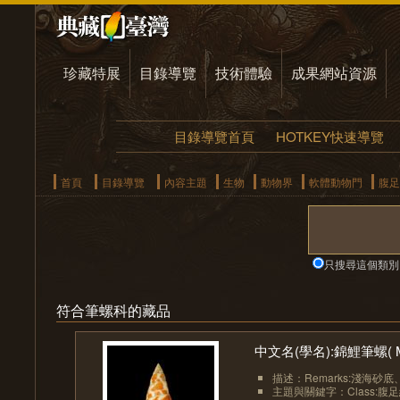
珍藏特展
目錄導覽
技術體驗
成果網站資源
目錄導覽首頁
HOTKEY快速導覽
首頁
目錄導覽
內容主題
生物
動物界
軟體動物門
腹足
只搜尋這個類別
符合筆螺科的藏品
中文名(學名):錦鯉筆螺( Mitr
描述：Remarks:淺海砂
主題與關鍵字：Class:腹足綱(Ga