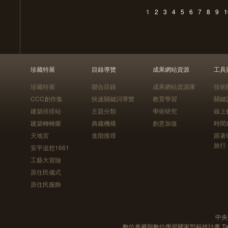
1
2
3
4
5
6
7
8
9
1
珍藏特展
目錄導覽
成果網站資源
工具
珍藏特展
聯合目錄
成果網站資源庫
技術
CCC創作集
快速關鍵詞導覽
教育學習
關鍵
建築排排站
主題分類
學術研究
線上
建築轉轉樂
典藏機構
創意加值
時間
天地宮
進階搜尋
跟著
旅行
安平追想1661
工藝大冒險
原住民儀式
原住民服飾
中央
數位典藏與數位學習國家型科技計畫 Taiwan e-Le