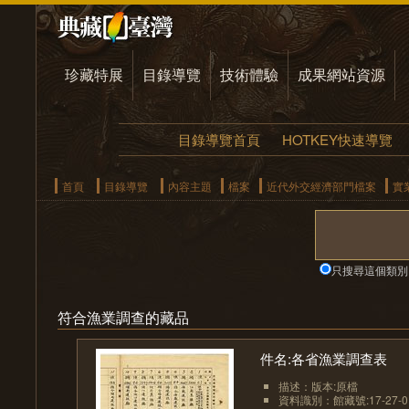
珍藏特展
目錄導覽
技術體驗
成果網站資源
目錄導覽首頁
HOTKEY快速導覽
首頁
目錄導覽
內容主題
檔案
近代外交經濟部門檔案
實
只搜尋這個類別
符合漁業調查的藏品
件名:各省漁業調查表
描述：版本:原檔
資料識別：館藏號:17-27-01