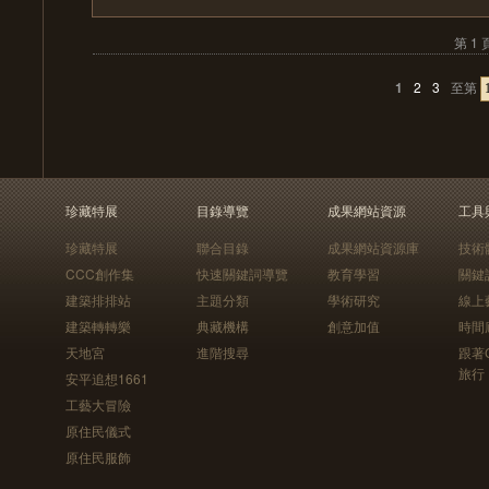
第 1 
1
2
3
至第
珍藏特展
目錄導覽
成果網站資源
工具
珍藏特展
聯合目錄
成果網站資源庫
技術
CCC創作集
快速關鍵詞導覽
教育學習
關鍵
建築排排站
主題分類
學術研究
線上
建築轉轉樂
典藏機構
創意加值
時間
天地宮
進階搜尋
跟著
旅行
安平追想1661
工藝大冒險
原住民儀式
原住民服飾