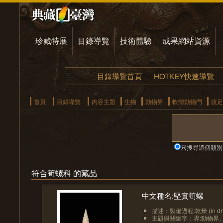
珍藏特展
目錄導覽
技術體驗
成果網站資源
目錄導覽首頁
HOTKEY快速導覽
首頁
目錄導覽
內容主題
生物
動物界
軟體動物門
腹足
只搜尋這個類別
符合筍螺科 的藏品
中文種名:堅實筍螺
描述：製備過程:乾燥 (in dr
主題與關鍵字：界:動物界、界