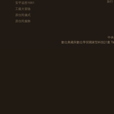
旅行
安平追想1661
工藝大冒險
原住民儀式
原住民服飾
中央
數位典藏與數位學習國家型科技計畫 Taiwan e-Le