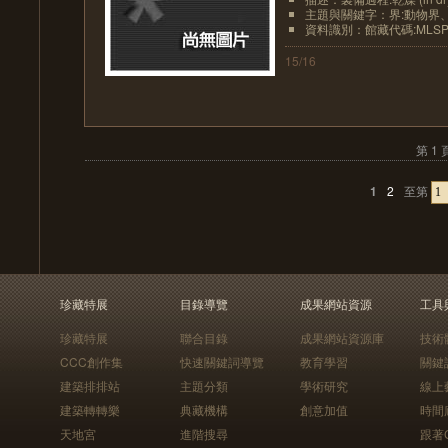
主題與關鍵字：界:動物界、界
資料識別：館藏代碼:MLSP20
15/16
第 1 
1
2
至第
珍藏特展
目錄導覽
成果網站資源
工具
珍藏特展
聯合目錄
成果網站資源庫
技術
CCC創作集
快速關鍵詞導覽
教育學習
關鍵
建築排排站
主題分類
學術研究
線上
建築轉轉樂
典藏機構
創意加值
時間
天地宮
進階搜尋
跟著