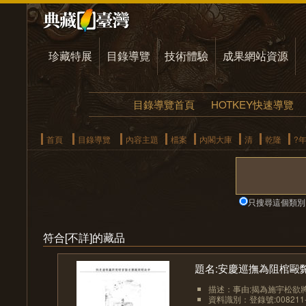
珍藏特展
目錄導覽
技術體驗
成果網站資源
目錄導覽首頁
HOTKEY快速導覽
首頁
目錄導覽
內容主題
檔案
內閣大庫
清
乾隆
?
只搜尋這個類別
符合[不詳]的藏品
題名:安慶巡撫為阻棺毆
描述：事由:揭為施宇松欲將
資料識別：登錄號:008211-