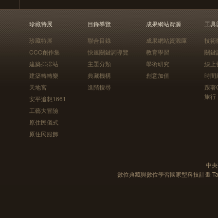
珍藏特展
目錄導覽
成果網站資源
工具
珍藏特展
聯合目錄
成果網站資源庫
技術
CCC創作集
快速關鍵詞導覽
教育學習
關鍵
建築排排站
主題分類
學術研究
線上
建築轉轉樂
典藏機構
創意加值
時間
天地宮
進階搜尋
跟著
旅行
安平追想1661
工藝大冒險
原住民儀式
原住民服飾
中央
數位典藏與數位學習國家型科技計畫 Taiwan e-Le