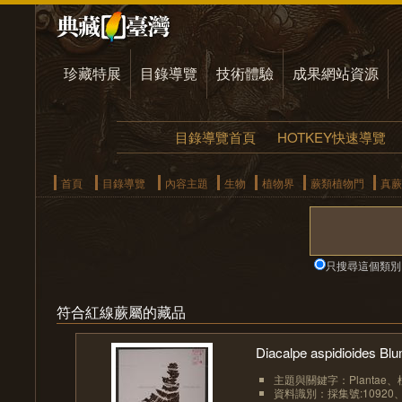
珍藏特展
目錄導覽
技術體驗
成果網站資源
目錄導覽首頁
HOTKEY快速導覽
首頁
目錄導覽
內容主題
生物
植物界
蕨類植物門
真蕨
只搜尋這個類別
符合紅線蕨屬的藏品
Diacalpe aspidioides 
主題與關鍵字：Plantae、植物界
資料識別：採集號:10920、