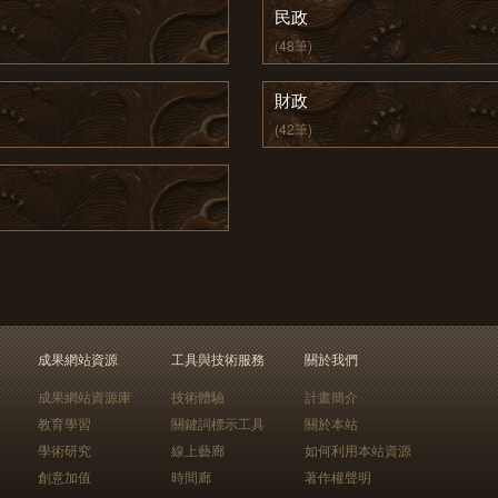
民政
(48筆)
財政
(42筆)
成果網站資源
工具與技術服務
關於我們
成果網站資源庫
技術體驗
計畫簡介
教育學習
關鍵詞標示工具
關於本站
學術研究
線上藝廊
如何利用本站資源
創意加值
時間廊
著作權聲明