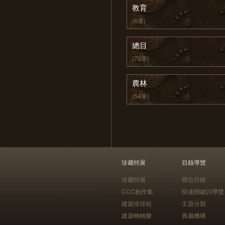
教育
(6筆)
總目
(70筆)
農林
(54筆)
珍藏特展
目錄導覽
珍藏特展
聯合目錄
CCC創作集
快速關鍵詞導覽
建築排排站
主題分類
建築轉轉樂
典藏機構