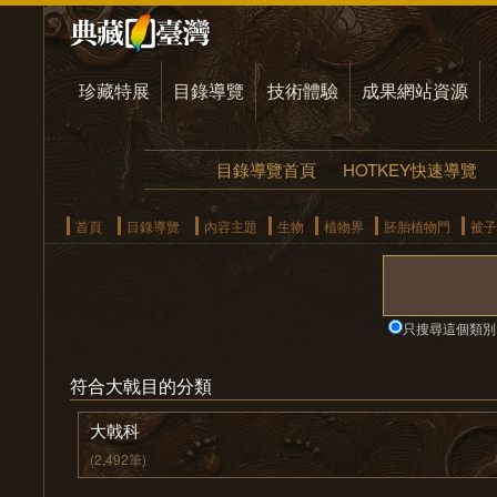
珍藏特展
目錄導覽
技術體驗
成果網站資源
目錄導覽首頁
HOTKEY快速導覽
首頁
目錄導覽
內容主題
生物
植物界
胚胎植物門
被子
只搜尋這個類別
符合大戟目的分類
大戟科
(2,492筆)