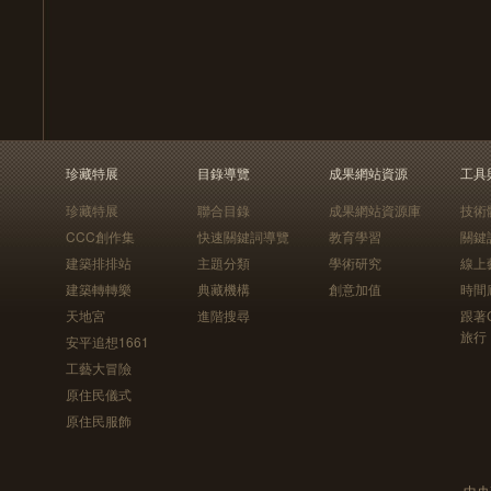
珍藏特展
目錄導覽
成果網站資源
工具
珍藏特展
聯合目錄
成果網站資源庫
技術
CCC創作集
快速關鍵詞導覽
教育學習
關鍵
建築排排站
主題分類
學術研究
線上
建築轉轉樂
典藏機構
創意加值
時間
天地宮
進階搜尋
跟著
旅行
安平追想1661
工藝大冒險
原住民儀式
原住民服飾
中央