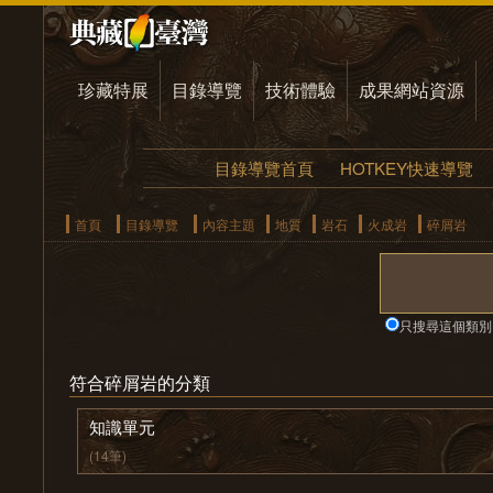
珍藏特展
目錄導覽
技術體驗
成果網站資源
目錄導覽首頁
HOTKEY快速導覽
首頁
目錄導覽
內容主題
地質
岩石
火成岩
碎屑岩
只搜尋這個類別
符合碎屑岩的分類
知識單元
(14筆)