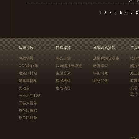
1
2
3
4
5
6
7
8
珍藏特展
目錄導覽
成果網站資源
工具
珍藏特展
聯合目錄
成果網站資源庫
技術
CCC創作集
快速關鍵詞導覽
教育學習
關鍵
建築排排站
主題分類
學術研究
線上
建築轉轉樂
典藏機構
創意加值
時間
天地宮
進階搜尋
跟著
旅行
安平追想1661
工藝大冒險
原住民儀式
原住民服飾
中央