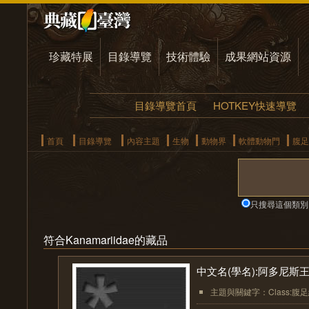
珍藏特展
目錄導覽
技術體驗
成果網站資源
目錄導覽首頁
HOTKEY快速導覽
首頁
目錄導覽
內容主題
生物
動物界
軟體動物門
腹足
只搜尋這個類別
符合Kanamariidae的藏品
中文名(學名):阿多尼斯王峨螺( 
主題與關鍵字：Class:腹足綱(Ga