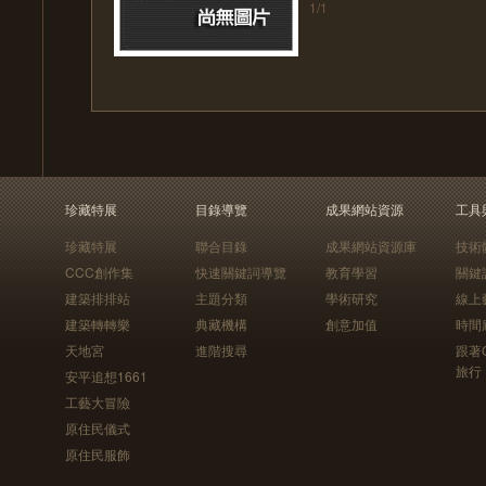
1/1
珍藏特展
目錄導覽
成果網站資源
工具
珍藏特展
聯合目錄
成果網站資源庫
技術
CCC創作集
快速關鍵詞導覽
教育學習
關鍵
建築排排站
主題分類
學術研究
線上
建築轉轉樂
典藏機構
創意加值
時間
天地宮
進階搜尋
跟著
旅行
安平追想1661
工藝大冒險
原住民儀式
原住民服飾