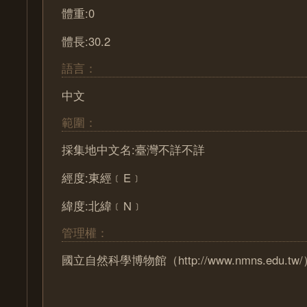
體重:0
體長:30.2
語言：
中文
範圍：
採集地中文名:臺灣不詳不詳
經度:東經﹝E﹞
緯度:北緯﹝N﹞
管理權：
國立自然科學博物館（http://www.nmns.edu.tw