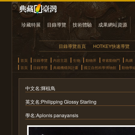
珍藏特展
目錄導覽
技術體驗
成果網站資源
目錄導覽首頁
HOTKEY快速導覽
首頁
目錄導覽
內容主題
生物
動物界
脊索動物門
鳥綱
首頁
目錄導覽
典藏機構與計畫
國立自然科學博物館
動物學
中文名:輝椋鳥
英文名:Philipping Glossy Starling
學名:Aplonis panayansis