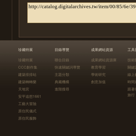
珍藏特展
目錄導覽
成果網站資源
工具
珍藏特展
聯合目錄
成果網站資源庫
技術
CCC創作集
快速關鍵詞導覽
教育學習
關鍵
建築排排站
主題分類
學術研究
線上
建築轉轉樂
典藏機構
創意加值
時間
天地宮
進階搜尋
跟著
旅行
安平追想1661
工藝大冒險
原住民儀式
原住民服飾