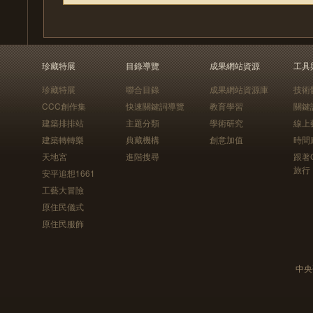
珍藏特展
目錄導覽
成果網站資源
工具
珍藏特展
聯合目錄
成果網站資源庫
技術
CCC創作集
快速關鍵詞導覽
教育學習
關鍵
建築排排站
主題分類
學術研究
線上
建築轉轉樂
典藏機構
創意加值
時間
天地宮
進階搜尋
跟著
旅行
安平追想1661
工藝大冒險
原住民儀式
原住民服飾
中央