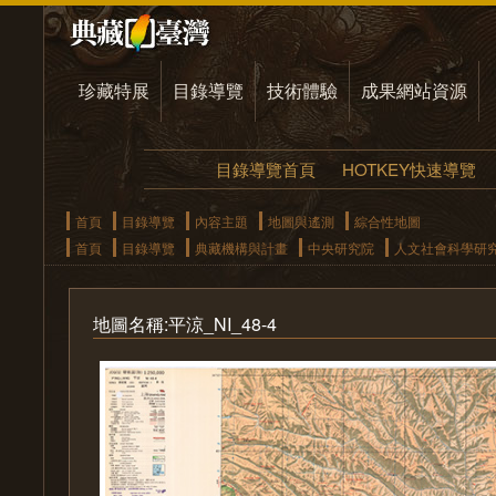
珍藏特展
目錄導覽
技術體驗
成果網站資源
目錄導覽首頁
HOTKEY快速導覽
首頁
目錄導覽
內容主題
地圖與遙測
綜合性地圖
首頁
目錄導覽
典藏機構與計畫
中央研究院
人文社會科學研
地圖名稱:平涼_NI_48-4