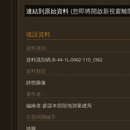
連結到原始資料
(您即將開啟新視窗離
後設資料
資料識別：
資料識別碼:B-44-1L-0062-110_t362
資料類型：
靜態圖像
著作者：
編繪者:參謀本部陸地測量總局
主題與關鍵字：
地圖