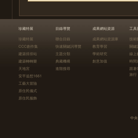
珍藏特展
目錄導覽
成果網站資源
工具
珍藏特展
聯合目錄
成果網站資源庫
技術
CCC創作集
快速關鍵詞導覽
教育學習
關鍵
建築排排站
主題分類
學術研究
線上
建築轉轉樂
典藏機構
創意加值
時間
天地宮
進階搜尋
跟著
旅行
安平追想1661
工藝大冒險
原住民儀式
原住民服飾
中央