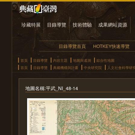
珍藏特展
目錄導覽
技術體驗
成果網站資源
目錄導覽首頁
HOTKEY快速導覽
首頁
目錄導覽
內容主題
地圖與遙測
綜合性地圖
首頁
目錄導覽
典藏機構與計畫
中央研究院
人文社會科學研
地圖名稱:平武_NI_48-14