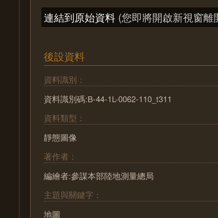
連結到原始資料
(您即將開啟新視窗離
後設資料
資料識別：
資料識別碼:B-44-1L-0062-110_t311
資料類型：
靜態圖像
著作者：
編繪者:參謀本部陸地測量總局
主題與關鍵字：
地圖