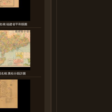
名稱:福建省平和縣圖
圖名稱:奧桂分縣詳圖