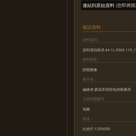
連結到原始資料
(您即將開
後設資料
資料識別：
資料識別碼:B-44-1L-0062-110_t
資料類型：
靜態圖像
著作者：
編繪者:參謀本部陸地測量總局
主題與關鍵字：
地圖
描述：
比例尺:1/250000