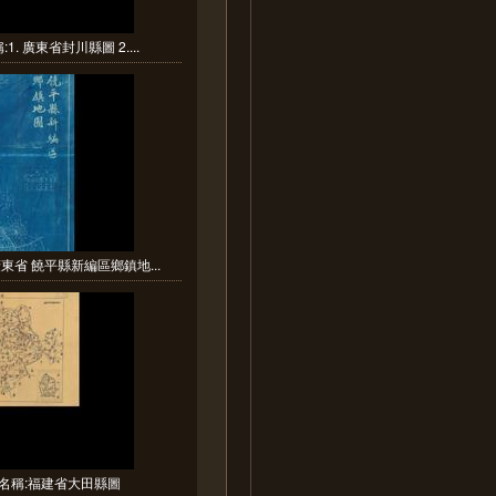
1. 廣東省封川縣圖 2....
東省 饒平縣新編區鄉鎮地...
名稱:福建省大田縣圖