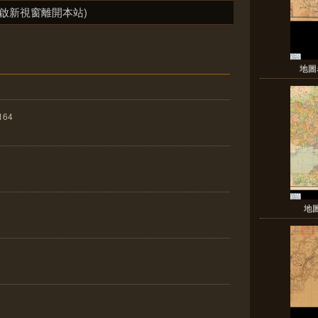
啟新視窗離開本站)
地圖
164
地