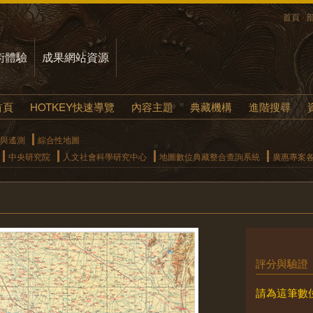
首頁
術體驗
成果網站資源
首頁
HOTKEY快速導覽
內容主題
典藏機構
進階搜尋
與遙測
綜合性地圖
中央研究院
人文社會科學研究中心
地圖數位典藏整合查詢系統
廣惠專案
評分與驗證
請為這筆數