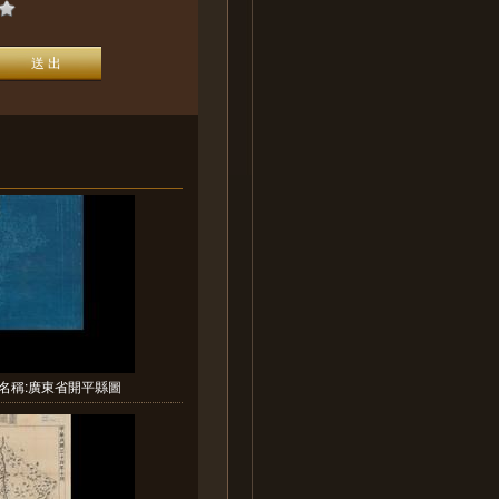
名稱:廣東省開平縣圖