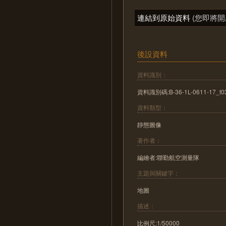
連結到原始資料
(您即將開
後設資料
資料識別：
資料識別碼:B-36-1L-0611-17_t0
資料類型：
靜態圖像
著作者：
編繪者:聯勤航空測量隊
主題與關鍵字：
地圖
描述：
比例尺:1/50000