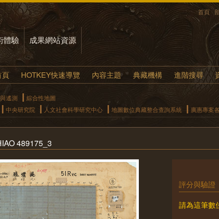
首頁
術體驗
成果網站資源
首頁
HOTKEY快速導覽
內容主題
典藏機構
進階搜尋
與遙測
綜合性地圖
中央研究院
人文社會科學研究中心
地圖數位典藏整合查詢系統
廣惠專案
AO 489175_3
評分與驗證
請為這筆數