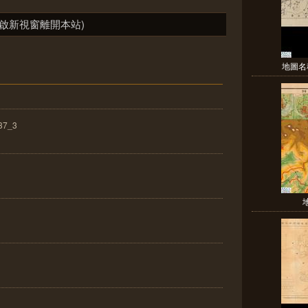
啟新視窗離開本站)
地圖名
37_3