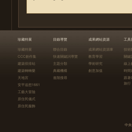
珍藏特展
目錄導覽
成果網站資源
工具
珍藏特展
聯合目錄
成果網站資源庫
技術
CCC創作集
快速關鍵詞導覽
教育學習
關鍵
建築排排站
主題分類
學術研究
線上
建築轉轉樂
典藏機構
創意加值
時間
天地宮
進階搜尋
跟著
旅行
安平追想1661
工藝大冒險
原住民儀式
原住民服飾
中央