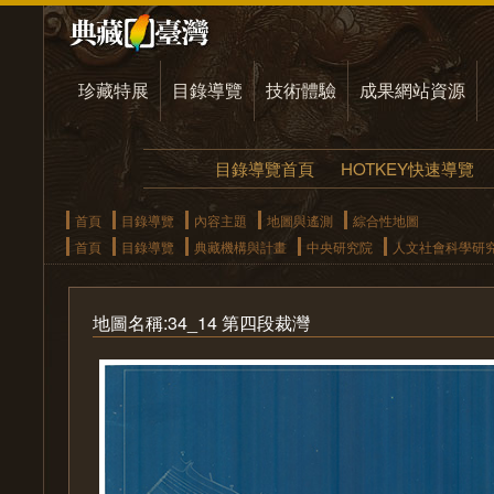
珍藏特展
目錄導覽
技術體驗
成果網站資源
目錄導覽首頁
HOTKEY快速導覽
首頁
目錄導覽
內容主題
地圖與遙測
綜合性地圖
首頁
目錄導覽
典藏機構與計畫
中央研究院
人文社會科學研
地圖名稱:34_14 第四段裁灣