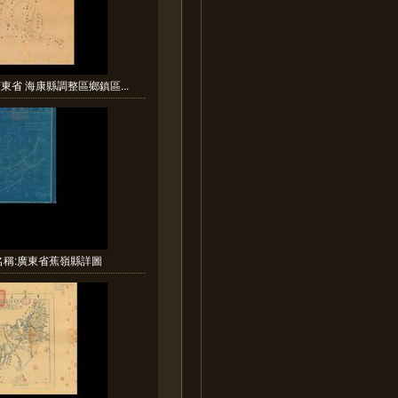
東省 海康縣調整區鄉鎮區...
名稱:廣東省蕉嶺縣詳圖