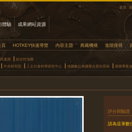
首頁
術體驗
成果網站資源
首頁
HOTKEY快速導覽
內容主題
典藏機構
進階搜尋
與遙測
綜合性地圖
中央研究院
人文社會科學研究中心
地圖數位典藏整合查詢系統
廣惠專案
評分與驗證
請為這筆數