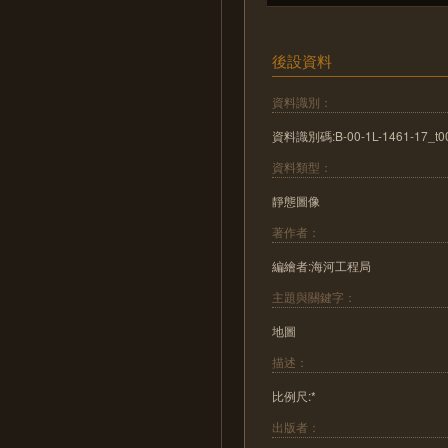
後設資料
資料識別：
資料識別碼:B-00-1L-1461-17_t0
資料類型：
靜態圖像
著作者：
編繪者:海河工程局
主題與關鍵字：
地圖
描述：
比例尺:*
出版者：