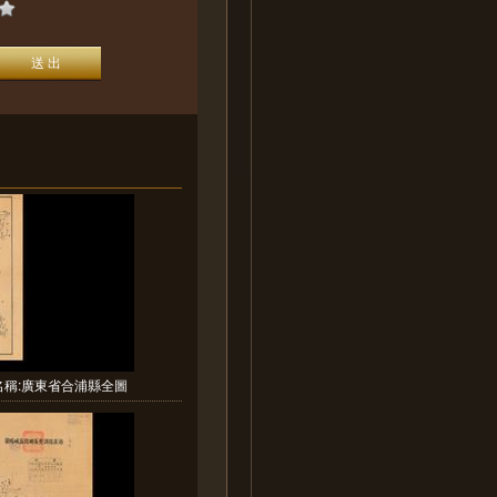
名稱:廣東省合浦縣全圖