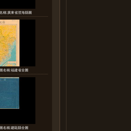
名稱:廣東省澄海縣圖
圖名稱:福建省全圖
圖名稱:建甌縣全圖