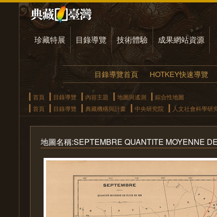
珍藏特展
目錄導覽
技術體驗
成果網站資源
目錄導覽首頁
HOTKEY快速導覽
首頁
目錄導覽
內容主題
地圖與遙測
綜合性地圖
首頁
目錄導覽
典藏機構與計畫
中央研究院
人文社會科學研
地圖名稱:SEPTEMBRE QUANTITE MOYENNE DE 