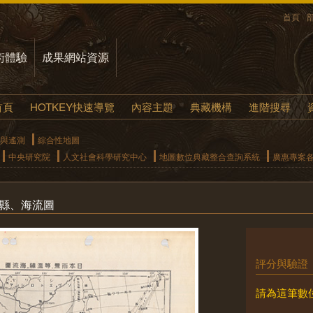
首頁
術體驗
成果網站資源
首頁
HOTKEY快速導覽
內容主題
典藏機構
進階搜尋
與遙測
綜合性地圖
中央研究院
人文社會科學研究中心
地圖數位典藏整合查詢系統
廣惠專案
温縣、海流圖
評分與驗證
請為這筆數