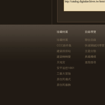
珍藏特展
目錄導覽
珍藏特展
聯合目錄
CCC創作集
快速關鍵詞導覽
建築排排站
主題分類
建築轉轉樂
典藏機構
天地宮
進階搜尋
安平追想1661
工藝大冒險
原住民儀式
原住民服飾