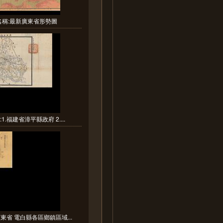
名稱:最新廣東省形勢圖
1.福建省漳平縣政府 2....
東省 電白縣各區鄉鎮區域...