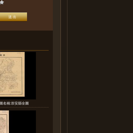
圖名稱:崇安縣全圖