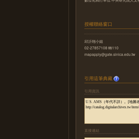
授權聯絡窗口
邱沂翎小姐
02-27857108 轉110
mapapply@gate.sinica.edu.tw
引用這筆典藏
引用資訊
直接連結