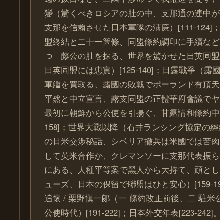
變（驚くべきロシアの肚の中、支那通の連中が
支那を信賴させた日本軍隊の淸廉）[111-124
盟終結と二十一箇條、同盟條約調印に手續など
つゝ藤公の肚を探る、世界を驚かせた日英同盟
日英同盟には忠實）[125-140]；日露戰爭（
軍艦を買取る、露國の敗戰でポーランド有頂天
平然と中立宣言、露支同盟の正體華府會議でヤ
最初に朝鮮から公使を引揚ぐ、甘露講和條約中の名
158]；世界大戰以降（石井ランシング協定の
の日米交涉秘話、シベリア撤兵は米國では苦肉
して英米合作か、クレマンソーに支那代表振ら
にある、人種平等案で黑人から大持て、頑とし
ューズ、日本の保留で聯盟はひと安心）[159-1
追懷 / 栗野愼一郞（一 條約改正前後、二 駐米
公使時代）[191-222]；日本外交年表[223-242]