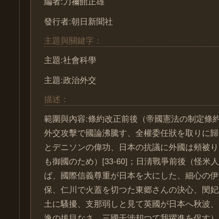
編者:刀禰館正雄
發行者:朝日新聞社
主題與關鍵字：
主題:社會科學
主題:政治外交
描述：
範圍與內容:條約改正前後（帝國憲法の制定條
外交攻擊で國論沸騰す、全權委任狀を取りに歸
とデニソンの偉功、日本の抗議に外國は頰被り
も御國のため）[33-60]；日淸戰爭前後（怪
ば、國際信義尊重が日本を大にした、細心の伊
保、仁川で火蓋を切つた東郷さんの決心、閔妃
土に騷擾、支那弱しと見て英國が日本へ秋波、
逸の拔目なさ、三國干涉却つて我躍進を促す）[61