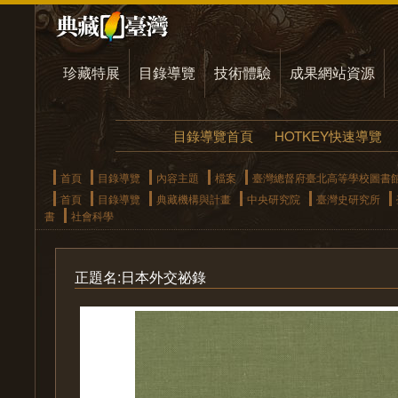
珍藏特展
目錄導覽
技術體驗
成果網站資源
目錄導覽首頁
HOTKEY快速導覽
首頁
目錄導覽
內容主題
檔案
臺灣總督府臺北高等學校圖書
首頁
目錄導覽
典藏機構與計畫
中央研究院
臺灣史研究所
書
社會科學
正題名:日本外交祕錄