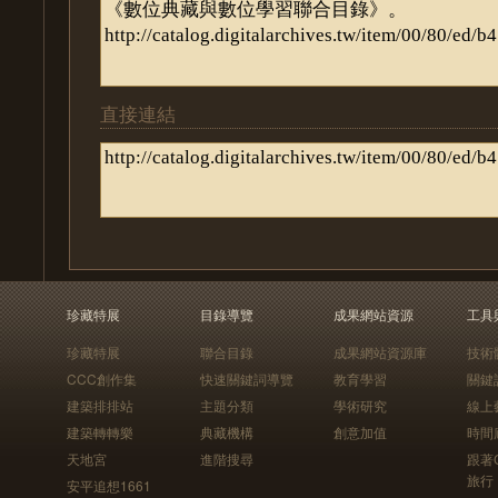
直接連結
珍藏特展
目錄導覽
成果網站資源
工具
珍藏特展
聯合目錄
成果網站資源庫
技術
CCC創作集
快速關鍵詞導覽
教育學習
關鍵
建築排排站
主題分類
學術研究
線上
建築轉轉樂
典藏機構
創意加值
時間
天地宮
進階搜尋
跟著
旅行
安平追想1661