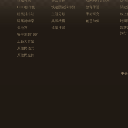
CCC創作集
快速關鍵詞導覽
教育學習
關鍵
建築排排站
主題分類
學術研究
線上
建築轉轉樂
典藏機構
創意加值
時間
天地宮
進階搜尋
跟著
旅行
安平追想1661
工藝大冒險
原住民儀式
原住民服飾
中央