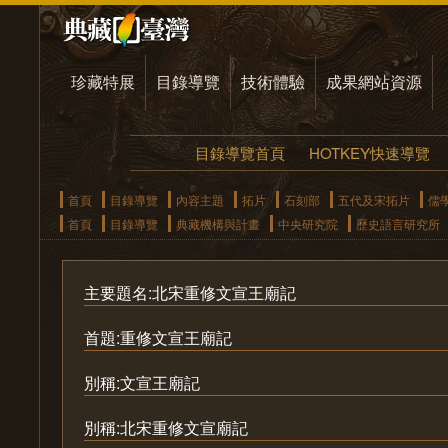
珍藏特展
目錄導覽
技術體驗
成果網站資源
目錄導覽首頁
HOTKEY快速導覽
首頁
目錄導覽
內容主題
拓片
石刻部
五代及宋拓片
儒
首頁
目錄導覽
典藏機構與計畫
中央研究院
歷史語言研究所
主要題名:北宋重修文宣王廟記
首題:重修文宣王廟記
別稱:文宣王廟記
別稱:北宋重修文宣廟記