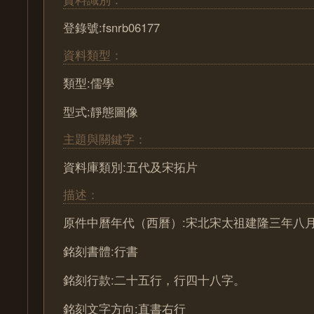
登錄號:fsnrb06177
資料類型：
類型:儒學
型式:靜態圖像
主題與關鍵字：
資料庫類別:五代及宋拓片
描述：
原件中曆年代（西曆）:宋北宋太祖建隆三年八月二
銘刻書體:行書
銘刻行款:二十五行，行四十八字。
銘刻文字方向:直書右行