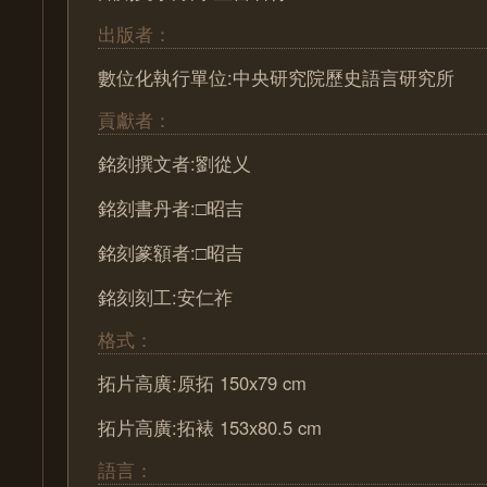
出版者：
數位化執行單位:中央研究院歷史語言研究所
貢獻者：
銘刻撰文者:劉從乂
銘刻書丹者:□昭吉
銘刻篆額者:□昭吉
銘刻刻工:安仁祚
格式：
拓片高廣:原拓 150x79 cm
拓片高廣:拓裱 153x80.5 cm
語言：