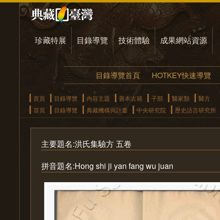
珍藏特展
目錄導覽
技術體驗
成果網站資源
目錄導覽首頁
HOTKEY快速導覽
首頁
目錄導覽
內容主題
善本古籍
子部
醫家類
醫方
首頁
目錄導覽
典藏機構與計畫
中央研究院
歷史語言研究所
主要題名:洪氏集驗方 五卷
拼音題名:Hong shi ji yan fang wu juan