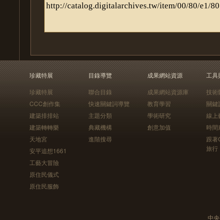
珍藏特展
目錄導覽
成果網站資源
工具
珍藏特展
聯合目錄
成果網站資源庫
技術
CCC創作集
快速關鍵詞導覽
教育學習
關鍵
建築排排站
主題分類
學術研究
線上
建築轉轉樂
典藏機構
創意加值
時間
天地宮
進階搜尋
跟著
旅行
安平追想1661
工藝大冒險
原住民儀式
原住民服飾
中央