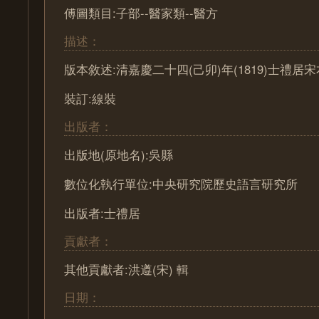
傅圖類目:子部--醫家類--醫方
描述：
版本敘述:清嘉慶二十四(己卯)年(1819)士禮居
裝訂:線裝
出版者：
出版地(原地名):吳縣
數位化執行單位:中央研究院歷史語言研究所
出版者:士禮居
貢獻者：
其他貢獻者:洪遵(宋) 輯
日期：