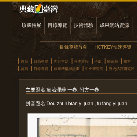
珍藏特展
目錄導覽
技術體驗
成果網站資源
目錄導覽首頁
HOTKEY快速導覽
首頁
目錄導覽
內容主題
善本古籍
子部
醫家類
醫方
首頁
目錄導覽
典藏機構與計畫
中央研究院
歷史語言研究所
主要題名:痘治理辨 一卷, 附方一卷
拼音題名:Dou zhi li bian yi juan , fu fang yi juan