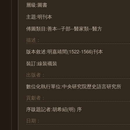
層級:圖書
主題:明刊本
傅圖類目:善本--子部--醫家類--醫方
描述：
版本敘述:明嘉靖間(1522-1566)刊本
裝訂:線裝襯裝
出版者：
數位化執行單位:中央研究院歷史語言研究所
貢獻者：
序跋題記者:胡希紹(明) 序
日期：