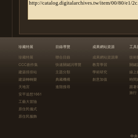
珍藏特展
目錄導覽
成果網站資源
工具
珍藏特展
聯合目錄
成果網站資源庫
技術
CCC創作集
快速關鍵詞導覽
教育學習
關鍵
建築排排站
主題分類
學術研究
線上
建築轉轉樂
典藏機構
創意加值
時間
天地宮
進階搜尋
跟著
旅行
安平追想1661
工藝大冒險
原住民儀式
原住民服飾
中央