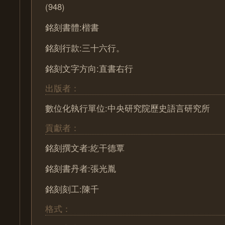
(948)
銘刻書體:楷書
銘刻行款:三十六行。
銘刻文字方向:直書右行
出版者：
數位化執行單位:中央研究院歷史語言研究所
貢獻者：
銘刻撰文者:紇干德覃
銘刻書丹者:張光胤
銘刻刻工:陳千
格式：