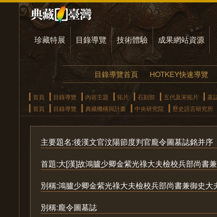
珍藏特展
目錄導覽
技術體驗
成果網站資源
目錄導覽首頁
HOTKEY快速導覽
首頁
目錄導覽
內容主題
拓片
石刻部
五代及宋拓片
墓
首頁
目錄導覽
典藏機構與計畫
中央研究院
歷史語言研究所
主要題名:後漢文官汶陽節度判官龐令圖墓誌銘并序
首題:大[漢]故鴻臚少卿金紫光祿大夫檢校兵部尚書兼
別稱:鴻臚少卿金紫光祿大夫檢校兵部尚書兼御史大
別稱:龐令圖墓誌