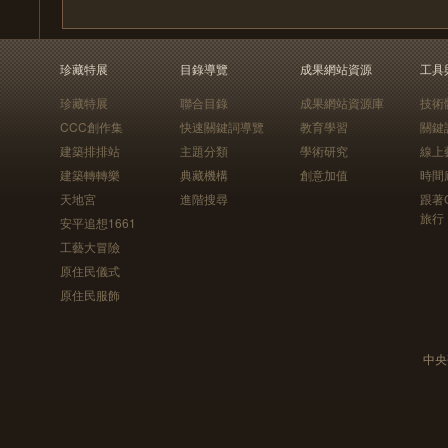
珍藏特展
目錄導覽
成果網站資源
工具
珍藏特展
聯合目錄
成果網站資源庫
技術
CCC創作集
快速關鍵詞導覽
教育學習
關鍵
建築排排站
主題分類
學術研究
線上
建築轉轉樂
典藏機構
創意加值
時間
天地宮
進階搜尋
跟著
旅行
安平追想1661
工藝大冒險
原住民儀式
原住民服飾
中央