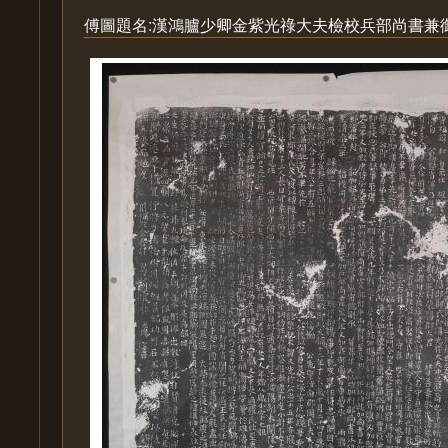
傅圖題名:漢鴻臚少卿金紫光祿大夫檢校兵部尚書兼