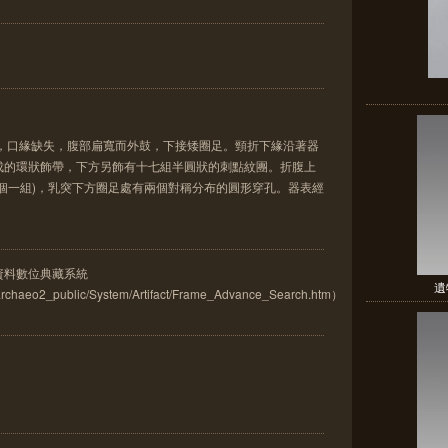
瓶，口緣缺失，腹部扁寬而外鼓，下接矮圈足。頸折下緣沿著器
成的環狀飾帶，下方另飾有十七組半圓狀的刺點紋團。折腹上
個一組)，乳突下方圈足處有兩個對稱分布的圓形穿孔。器表經
古資料數位典藏系統
遺
w/archaeo2_public/System/Artifact/Frame_Advance_Search.htm）