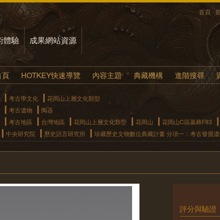
首頁
術體驗
成果網站資源
首頁
HOTKEY快速導覽
內容主題
典藏機構
進階搜尋
考古學文化
花岡山上層文化類型
考古遺物
陶器
考古地區
台灣地區
花岡山上層文化類型
花岡山
花岡山C區墓葬F83
中央研究院
歷史語言研究所
珍藏歷史文物數位典藏計畫 分項一：考古發掘
評分與驗證