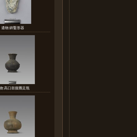
遺物:錛鑿形器
物:高口鼓腹圈足瓶