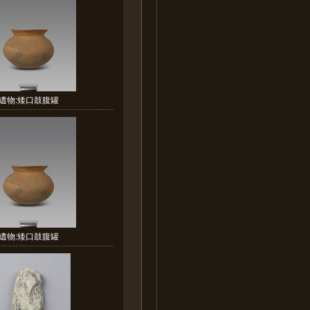
遺物:矮口鼓腹罐
遺物:矮口鼓腹罐