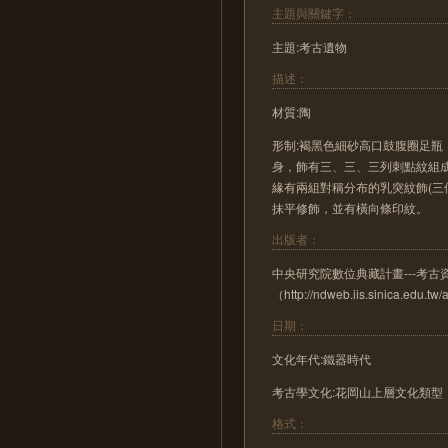
主題與關鍵字：
主題:考古遺物
描述：
材質:陶
形制:褐黑色細砂高口鼓腹圈足
身，飾有三、三、三列刺點紋組
緣有兩組對稱分布的乳突紋飾(三
抹平修飾，並有橫向條印紋。
出版者：
中央研究院數位典藏計畫---考
（http://ndweb.iis.sinica.edu.t
日期：
文化年代:鐵器時代
考古學文化:花岡山上層文化類型
格式：