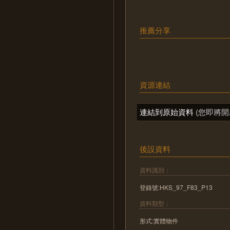
推薦分享
資源連結
連結到原始資料
(您即將開
後設資料
資料識別：
登錄號:HKS_97_F83_P13
資料類型：
形式:實體物件