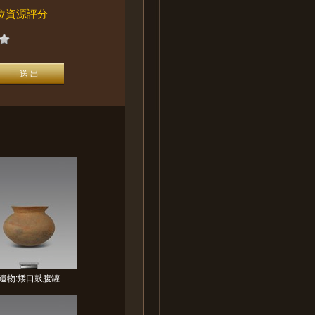
位資源評分
遺物:矮口鼓腹罐