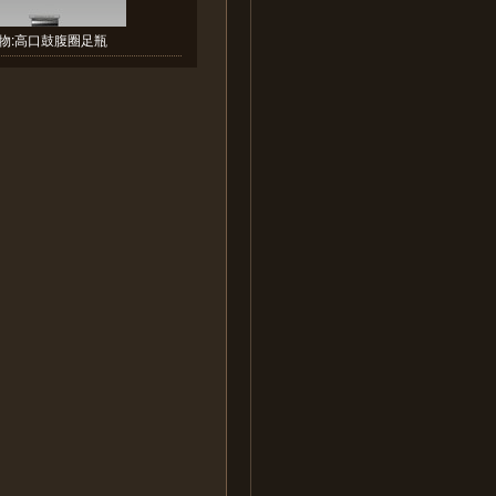
物:高口鼓腹圈足瓶