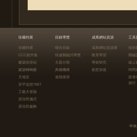
珍藏特展
目錄導覽
成果網站資源
工具
珍藏特展
聯合目錄
成果網站資源庫
技術
CCC創作集
快速關鍵詞導覽
教育學習
關鍵
建築排排站
主題分類
學術研究
線上
建築轉轉樂
典藏機構
創意加值
時間
天地宮
進階搜尋
跟著
旅行
安平追想1661
工藝大冒險
原住民儀式
原住民服飾
中央