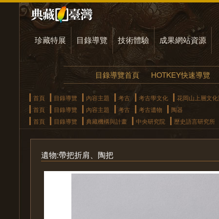
珍藏特展
目錄導覽
技術體驗
成果網站資源
目錄導覽首頁
HOTKEY快速導覽
首頁
目錄導覽
內容主題
考古
考古學文化
花岡山上層文化
首頁
目錄導覽
內容主題
考古
考古遺物
陶器
首頁
目錄導覽
典藏機構與計畫
中央研究院
歷史語言研究所
遺物:帶把折肩、陶把