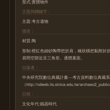
形式:實體物件
主題與關鍵字：
主題:考古遺物
描述：
材質:陶
形制:橙紅色細砂陶帶把折肩，橋狀橫把黏附於
肩間空隙近呈三角形。通體素面。
出版者：
中央研究院數位典藏計畫---考古資料數位典藏
（http://ndweb.iis.sinica.edu.tw/archaeo2_pub
日期：
文化年代:鐵器時代