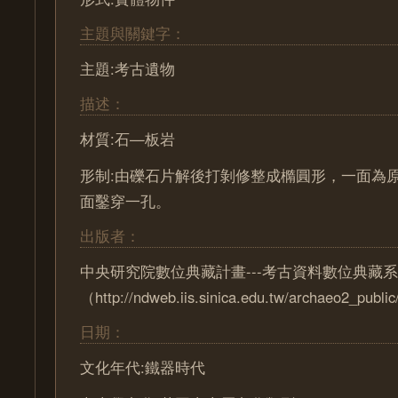
主題與關鍵字：
主題:考古遺物
描述：
材質:石—板岩
形制:由礫石片解後打剝修整成橢圓形，一面為
面鑿穿一孔。
出版者：
中央研究院數位典藏計畫---考古資料數位典藏
（http://ndweb.iis.sinica.edu.tw/archaeo2_pub
日期：
文化年代:鐵器時代