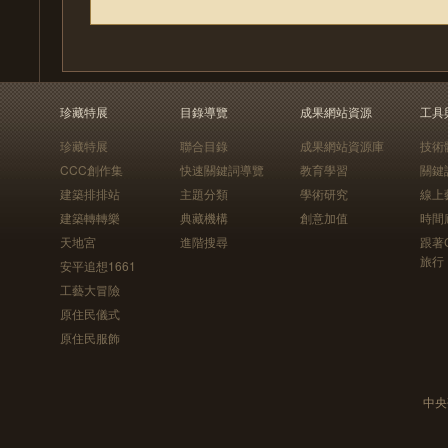
珍藏特展
目錄導覽
成果網站資源
工具
珍藏特展
聯合目錄
成果網站資源庫
技術
CCC創作集
快速關鍵詞導覽
教育學習
關鍵
建築排排站
主題分類
學術研究
線上
建築轉轉樂
典藏機構
創意加值
時間
天地宮
進階搜尋
跟著
旅行
安平追想1661
工藝大冒險
原住民儀式
原住民服飾
中央