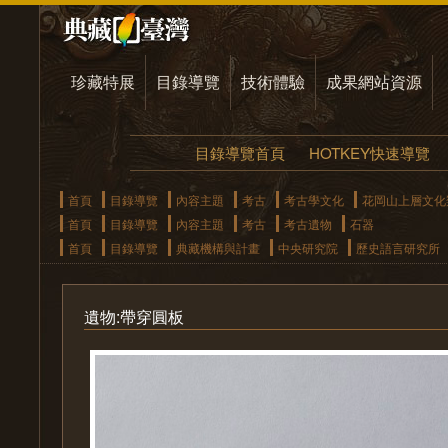
珍藏特展
目錄導覽
技術體驗
成果網站資源
目錄導覽首頁
HOTKEY快速導覽
首頁
目錄導覽
內容主題
考古
考古學文化
花岡山上層文化
首頁
目錄導覽
內容主題
考古
考古遺物
石器
首頁
目錄導覽
典藏機構與計畫
中央研究院
歷史語言研究所
遺物:帶穿圓板