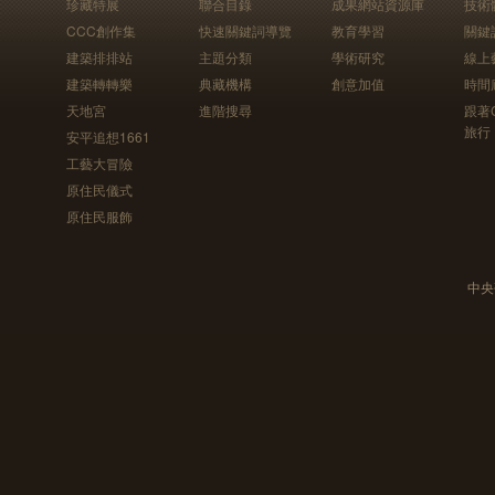
珍藏特展
聯合目錄
成果網站資源庫
技術
CCC創作集
快速關鍵詞導覽
教育學習
關鍵
建築排排站
主題分類
學術研究
線上
建築轉轉樂
典藏機構
創意加值
時間
天地宮
進階搜尋
跟著
旅行
安平追想1661
工藝大冒險
原住民儀式
原住民服飾
中央