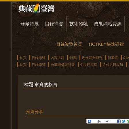
珍藏特展
目錄導覽
技術體驗
成果網站資源
目錄導覽首頁
HOTKEY快速導覽
首頁
目錄導覽
內容主題
新聞
近代婦女期刊
新家庭
01
首頁
目錄導覽
典藏機構與計畫
中央研究院
近代史研究所
標題:家庭的格言
推薦分享