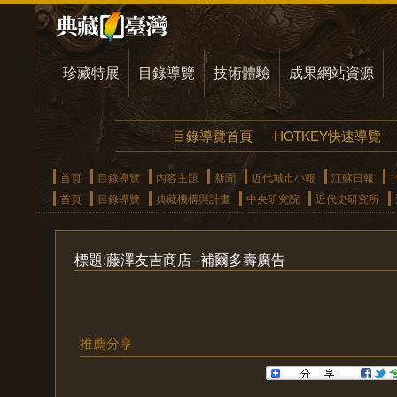
珍藏特展
目錄導覽
技術體驗
成果網站資源
目錄導覽首頁
HOTKEY快速導覽
首頁
目錄導覽
內容主題
新聞
近代城市小報
江蘇日報
1
首頁
目錄導覽
典藏機構與計畫
中央研究院
近代史研究所
標題:藤澤友吉商店--補爾多壽廣告
推薦分享