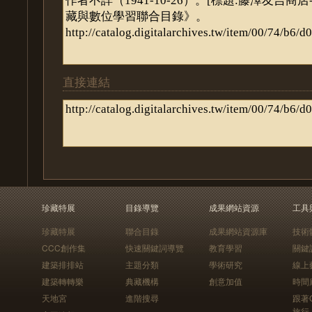
直接連結
珍藏特展
目錄導覽
成果網站資源
工具
珍藏特展
聯合目錄
成果網站資源庫
技術
CCC創作集
快速關鍵詞導覽
教育學習
關鍵
建築排排站
主題分類
學術研究
線上
建築轉轉樂
典藏機構
創意加值
時間
天地宮
進階搜尋
跟著
旅行