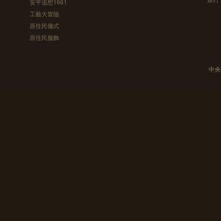
安平追想1661
工藝大冒險
原住民儀式
原住民服飾
中央