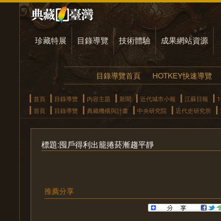
珍藏特展
目錄導覽
技術體驗
成果網站資源
目錄導覽首頁
HOTKEY快速導覽
首頁
目錄導覽
內容主題
新聞
近代城市小報
江蘇日報
1
首頁
目錄導覽
典藏機構與計畫
中央研究院
近代史研究所
標題:囤戶得利出籠捲菸漸趨平靜
推薦分享