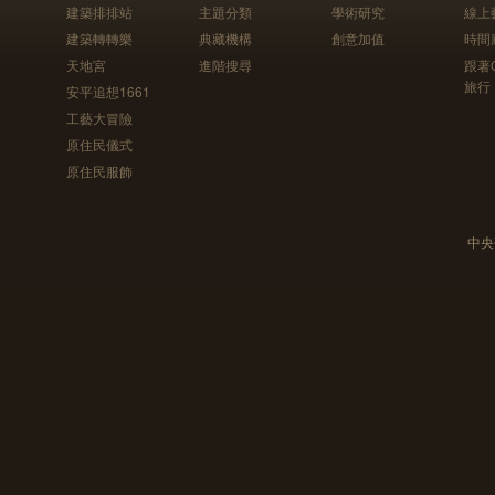
建築排排站
主題分類
學術研究
線上
建築轉轉樂
典藏機構
創意加值
時間
天地宮
進階搜尋
跟著
旅行
安平追想1661
工藝大冒險
原住民儀式
原住民服飾
中央