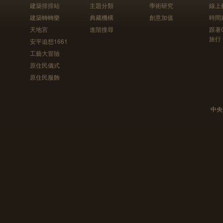
建築排排站
主題分類
學術研究
線上
建築轉轉樂
典藏機構
創意加值
時間
天地宮
進階搜尋
跟著
旅行
安平追想1661
工藝大冒險
原住民儀式
原住民服飾
中央