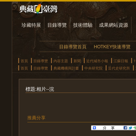
珍藏特展
目錄導覽
技術體驗
成果網站資源
目錄導覽首頁
HOTKEY快速導覽
首頁
目錄導覽
內容主題
新聞
近代城市小報
江蘇日報
1
首頁
目錄導覽
典藏機構與計畫
中央研究院
近代史研究所
標題:相片--浣
推薦分享