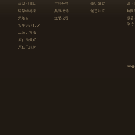
建築排排站
主題分類
學術研究
線上
建築轉轉樂
典藏機構
創意加值
時間
天地宮
進階搜尋
跟著
旅行
安平追想1661
工藝大冒險
原住民儀式
原住民服飾
中央