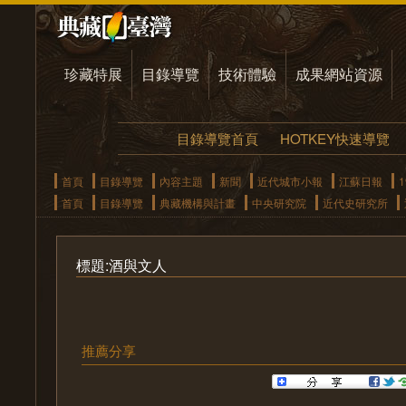
珍藏特展
目錄導覽
技術體驗
成果網站資源
目錄導覽首頁
HOTKEY快速導覽
首頁
目錄導覽
內容主題
新聞
近代城市小報
江蘇日報
1
首頁
目錄導覽
典藏機構與計畫
中央研究院
近代史研究所
標題:酒與文人
推薦分享