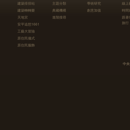
建築排排站
主題分類
學術研究
線上
建築轉轉樂
典藏機構
創意加值
時間
天地宮
進階搜尋
跟著
旅行
安平追想1661
工藝大冒險
原住民儀式
原住民服飾
中央