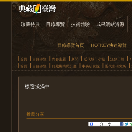
珍藏特展
目錄導覽
技術體驗
成果網站資源
目錄導覽首頁
HOTKEY快速導覽
首頁
目錄導覽
內容主題
新聞
近代城市小報
江蘇日報
1
首頁
目錄導覽
典藏機構與計畫
中央研究院
近代史研究所
標題:漩渦中
推薦分享