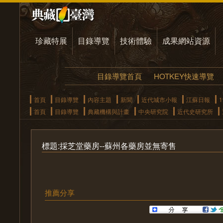
珍藏特展
目錄導覽
技術體驗
成果網站資源
目錄導覽首頁
HOTKEY快速導覽
首頁
目錄導覽
內容主題
新聞
近代城市小報
江蘇日報
1
首頁
目錄導覽
典藏機構與計畫
中央研究院
近代史研究所
標題:採芝堂藥房--蘇州各藥房並無寄售
推薦分享