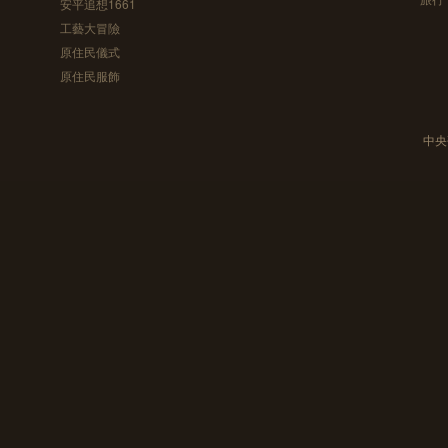
安平追想1661
工藝大冒險
原住民儀式
原住民服飾
中央