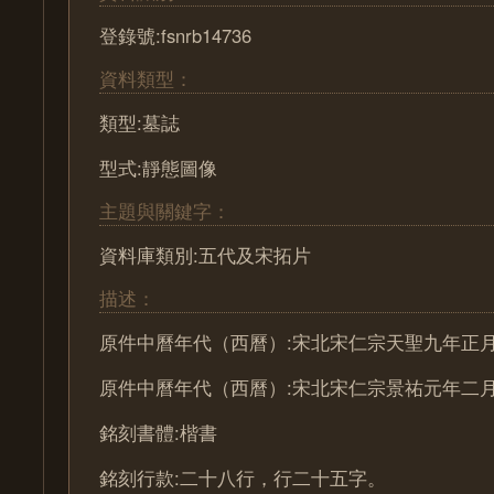
登錄號:fsnrb14736
資料類型：
類型:墓誌
型式:靜態圖像
主題與關鍵字：
資料庫類別:五代及宋拓片
描述：
原件中曆年代（西曆）:宋北宋仁宗天聖九年正月十
原件中曆年代（西曆）:宋北宋仁宗景祐元年二月二
銘刻書體:楷書
銘刻行款:二十八行，行二十五字。