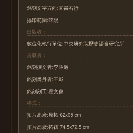
銘刻文字方向:直書右行
搨印範圍:碑陽
出版者：
數位化執行單位:中央研究院歷史語言研究所
貢獻者：
銘刻撰文者:李昭遘
銘刻書丹者:王戴
銘刻刻工:翟文會
格式：
拓片高廣:原拓 62x65 cm
拓片高廣:拓裱 74.5x72.5 cm