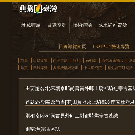
珍藏特展
目錄導覽
技術體驗
成果網站資源
目錄導覽首頁
HOTKEY快速導覽
首頁
目錄導覽
內容主題
拓片
石刻部
五代及宋拓片
墓
首頁
目錄導覽
典藏機構與計畫
中央研究院
歷史語言研究所
主要題名:北宋朝奉郎尚書員外郎上尉都騎焦宗古墓
首題:故朝奉郎尚書[屯]田員外郎上騎都尉南安焦府
別稱:朝奉郎尚書員外郎上尉都騎焦宗古墓誌
別稱:焦宗古墓誌