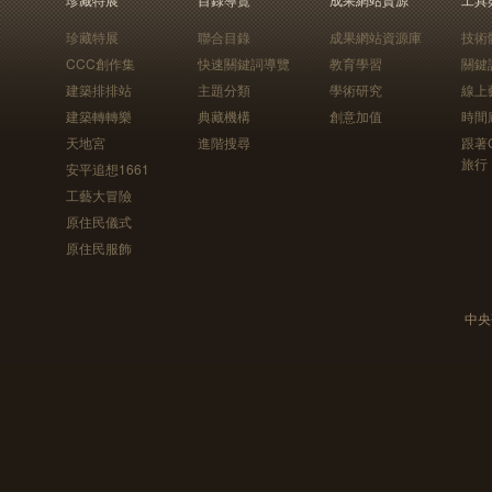
珍藏特展
聯合目錄
成果網站資源庫
技術
CCC創作集
快速關鍵詞導覽
教育學習
關鍵
建築排排站
主題分類
學術研究
線上
建築轉轉樂
典藏機構
創意加值
時間
天地宮
進階搜尋
跟著
旅行
安平追想1661
工藝大冒險
原住民儀式
原住民服飾
中央