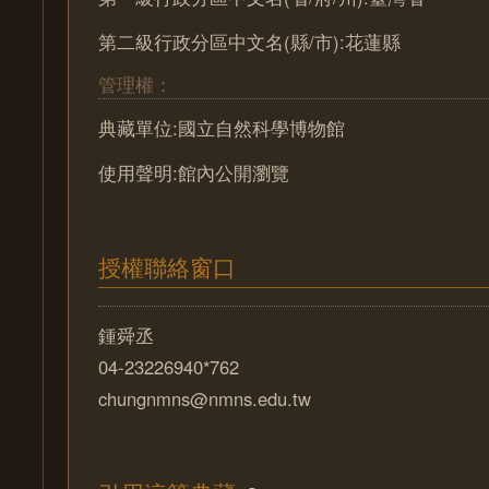
第二級行政分區中文名(縣/市):花蓮縣
管理權：
典藏單位:國立自然科學博物館
使用聲明:館內公開瀏覽
授權聯絡窗口
鍾舜丞
04-23226940*762
chungnmns@nmns.edu.tw