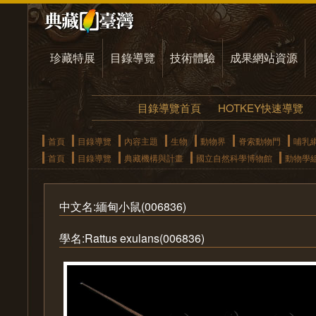
珍藏特展
目錄導覽
技術體驗
成果網站資源
目錄導覽首頁
HOTKEY快速導覽
首頁
目錄導覽
內容主題
生物
動物界
脊索動物門
哺乳
首頁
目錄導覽
典藏機構與計畫
國立自然科學博物館
動物學
中文名:緬甸小鼠(006836)
學名:Rattus exulans(006836)