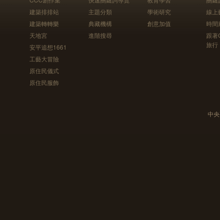
建築排排站
主題分類
學術研究
線上
建築轉轉樂
典藏機構
創意加值
時間
天地宮
進階搜尋
跟著
旅行
安平追想1661
工藝大冒險
原住民儀式
原住民服飾
中央