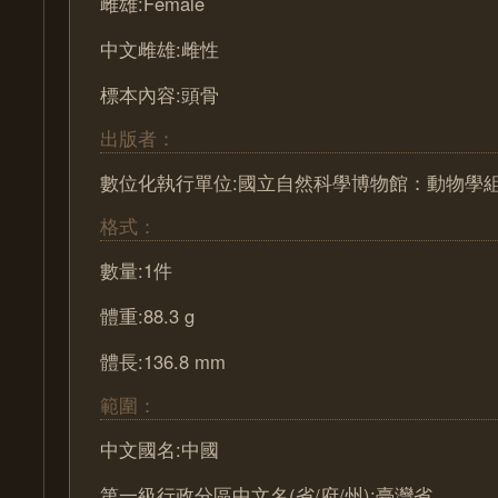
雌雄:Female
中文雌雄:雌性
標本內容:頭骨
出版者：
數位化執行單位:國立自然科學博物館：動物學
格式：
數量:1件
體重:88.3 g
體長:136.8 mm
範圍：
中文國名:中國
第一級行政分區中文名(省/府/州):臺灣省