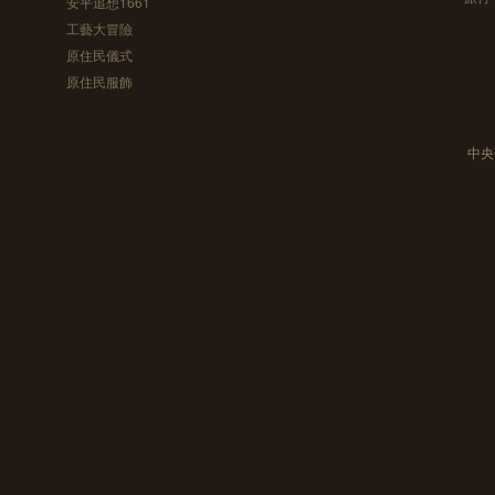
安平追想1661
工藝大冒險
原住民儀式
原住民服飾
中央