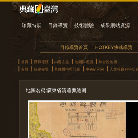
珍藏特展
目錄導覽
技術體驗
成果網站資源
目錄導覽首頁
HOTKEY快速導覽
首頁
目錄導覽
內容主題
地圖與遙測
綜合性地圖
首頁
目錄導覽
典藏機構與計畫
中央研究院
人文社會科學研
地圖名稱:廣東省清遠縣總圖