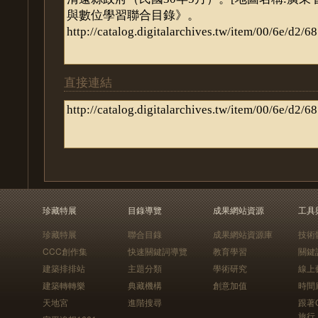
直接連結
珍藏特展
目錄導覽
成果網站資源
工具
珍藏特展
聯合目錄
成果網站資源庫
技術
CCC創作集
快速關鍵詞導覽
教育學習
關鍵
建築排排站
主題分類
學術研究
線上
建築轉轉樂
典藏機構
創意加值
時間
天地宮
進階搜尋
跟著
旅行