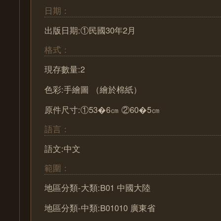
日期：
出版日期:①民國30年2月
格式：
現存數量:2
色彩:手繪圖 （繪於棉紙）
原件尺寸:①53�6㎝ ②60�5㎝
語言：
語文:中文
範圍：
地區分類-大類:B01 中國大陸
地區分類-中類:B01010 廣東省