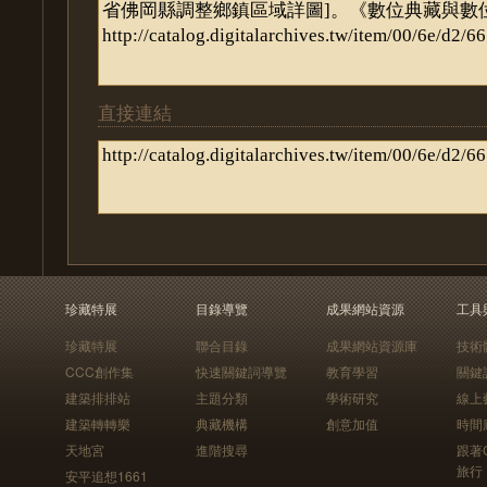
直接連結
珍藏特展
目錄導覽
成果網站資源
工具
珍藏特展
聯合目錄
成果網站資源庫
技術
CCC創作集
快速關鍵詞導覽
教育學習
關鍵
建築排排站
主題分類
學術研究
線上
建築轉轉樂
典藏機構
創意加值
時間
天地宮
進階搜尋
跟著
旅行
安平追想1661