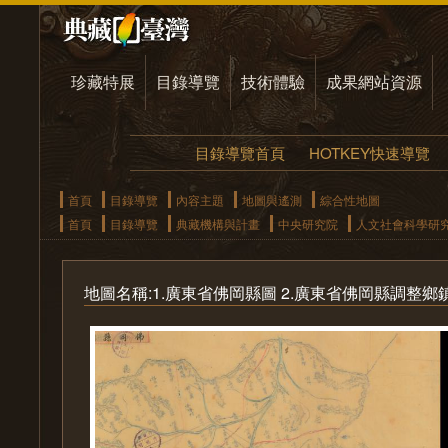
珍藏特展
目錄導覽
技術體驗
成果網站資源
目錄導覽首頁
HOTKEY快速導覽
首頁
目錄導覽
內容主題
地圖與遙測
綜合性地圖
首頁
目錄導覽
典藏機構與計畫
中央研究院
人文社會科學研
地圖名稱:1.廣東省佛岡縣圖 2.廣東省佛岡縣調整鄉