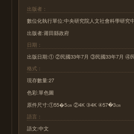
出版者：
數位化執行單位:中央研究院人文社會科學研究
出版者:莆田縣政府
日期：
出版日期:① ②民國33年7月 ③民國33年7月 ④民
格式：
現存數量:27
色彩:單色圖
原件尺寸:①55�5㎝ ②4K ③4K ④57�3㎝
語言：
語文:中文