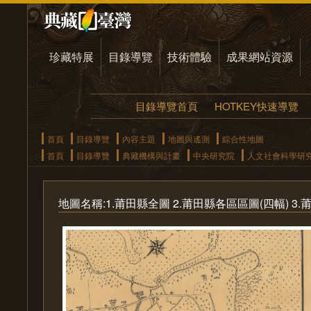
珍藏特展
目錄導覽
技術體驗
成果網站資源
目錄導覽首頁
HOTKEY快速導覽
首頁
目錄導覽
內容主題
地圖與遙測
綜合性地圖
首頁
目錄導覽
典藏機構與計畫
中央研究院
人文社會科學研
地圖名稱:1.莆田縣全圖 2.莆田縣各區區圖(四幅) 3.