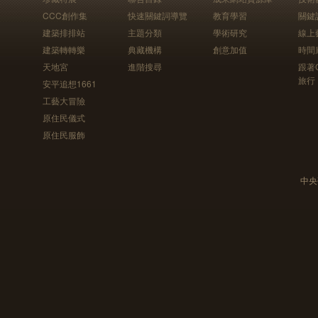
CCC創作集
快速關鍵詞導覽
教育學習
關鍵
建築排排站
主題分類
學術研究
線上
建築轉轉樂
典藏機構
創意加值
時間
天地宮
進階搜尋
跟著
旅行
安平追想1661
工藝大冒險
原住民儀式
原住民服飾
中央