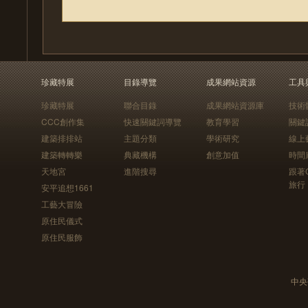
珍藏特展
目錄導覽
成果網站資源
工具
珍藏特展
聯合目錄
成果網站資源庫
技術
CCC創作集
快速關鍵詞導覽
教育學習
關鍵
建築排排站
主題分類
學術研究
線上
建築轉轉樂
典藏機構
創意加值
時間
天地宮
進階搜尋
跟著
旅行
安平追想1661
工藝大冒險
原住民儀式
原住民服飾
中央