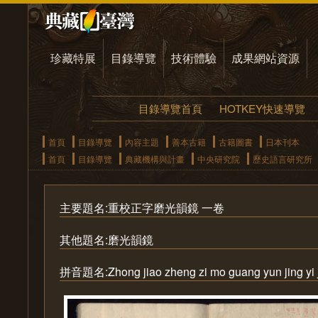
珍藏特展
目錄導覽
技術體驗
成果網站資源
目錄導覽首頁
HOTKEY快速導覽
首頁
目錄導覽
內容主題
善本古籍
古籍圖書
日本刊本
首頁
目錄導覽
典藏機構與計畫
中央研究院
歷史語言研究所
主要題名:重校正字磨光韻鏡 一卷
其他題名:磨光韻鏡
拼音題名:Zhong jiao zheng zi mo guang yun jing yi 