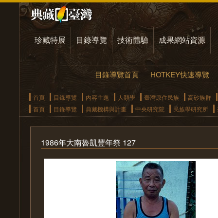
珍藏特展
目錄導覽
技術體驗
成果網站資源
目錄導覽首頁
HOTKEY快速導覽
首頁
目錄導覽
內容主題
人類學
臺灣原住民族
高砂族群
首頁
目錄導覽
典藏機構與計畫
中央研究院
民族學研究所
1986年大南魯凱豐年祭 127