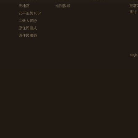
天地宮
進階搜尋
跟著
旅行
安平追想1661
工藝大冒險
原住民儀式
原住民服飾
中央