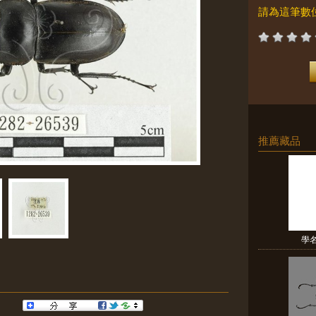
請為這筆數
推薦藏品
學名: