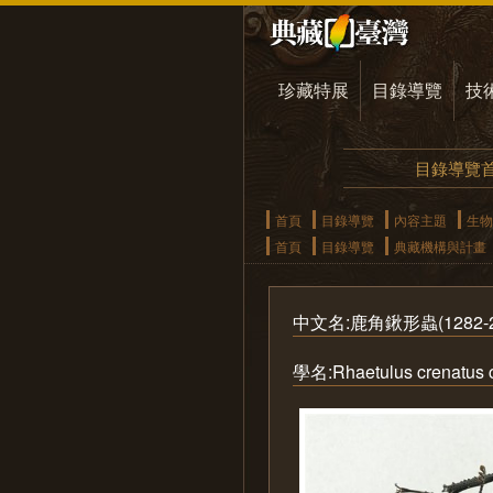
珍藏特展
目錄導覽
技
目錄導覽
首頁
目錄導覽
內容主題
生物
首頁
目錄導覽
典藏機構與計畫
中文名:鹿角鍬形蟲(1282-2
學名:Rhaetulus crenatus 