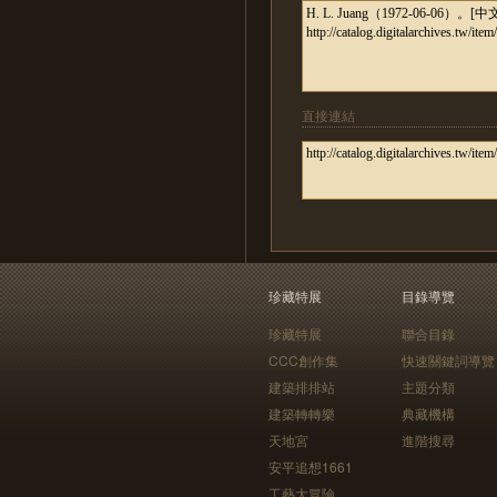
直接連結
珍藏特展
目錄導覽
珍藏特展
聯合目錄
CCC創作集
快速關鍵詞導覽
建築排排站
主題分類
建築轉轉樂
典藏機構
天地宮
進階搜尋
安平追想1661
工藝大冒險