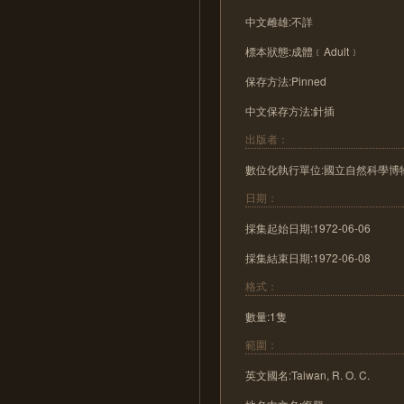
中文雌雄:不詳
標本狀態:成體﹝Adult﹞
保存方法:Pinned
中文保存方法:針插
出版者：
數位化執行單位:國立自然科學博
日期：
採集起始日期:1972-06-06
採集結束日期:1972-06-08
格式：
數量:1隻
範圍：
英文國名:Taiwan, R. O. C.