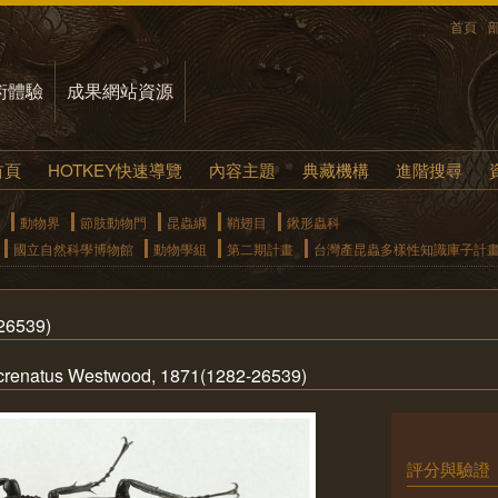
首頁
術體驗
成果網站資源
首頁
HOTKEY快速導覽
內容主題
典藏機構
進階搜尋
動物界
節肢動物門
昆蟲綱
鞘翅目
鍬形蟲科
國立自然科學博物館
動物學組
第二期計畫
台灣產昆蟲多樣性知識庫子計
6539)
crenatus Westwood, 1871(1282-26539)
評分與驗證