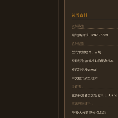
後設資料
資料識別：
館號(編目號):1282-26539
資料類型：
型式:實體物件、自然
紀錄類別:無脊椎動物昆蟲標本
模式類型:General
中文模式類型:標本
著作者：
主要採集者英文姓名:H. L. Juang
主題與關鍵字：
學域-大分類:動物-昆蟲類