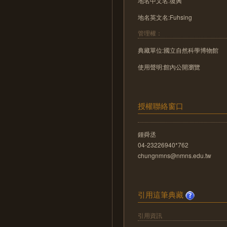
地名中文名:復興
地名英文名:Fuhsing
管理權：
典藏單位:國立自然科學博物館
使用聲明:館內公開瀏覽
授權聯絡窗口
鍾舜丞
04-23226940*762
chungnmns@nmns.edu.tw
引用這筆典藏
引用資訊