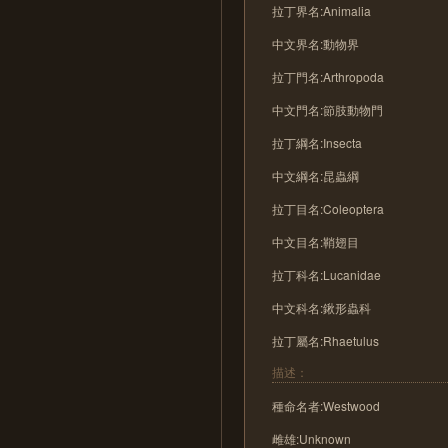
拉丁界名:Animalia
中文界名:動物界
拉丁門名:Arthropoda
中文門名:節肢動物門
拉丁綱名:Insecta
中文綱名:昆蟲綱
拉丁目名:Coleoptera
中文目名:鞘翅目
拉丁科名:Lucanidae
中文科名:鍬形蟲科
拉丁屬名:Rhaetulus
描述：
種命名者:Westwood
雌雄:Unknown