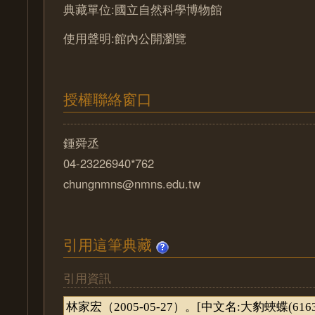
典藏單位:國立自然科學博物館
使用聲明:館內公開瀏覽
授權聯絡窗口
鍾舜丞
04-23226940*762
chungnmns@nmns.edu.tw
引用這筆典藏
引用資訊