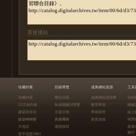
直接連結
珍藏特展
目錄導覽
成果網站資源
工具
珍藏特展
聯合目錄
成果網站資源庫
技術
CCC創作集
快速關鍵詞導覽
教育學習
關鍵
建築排排站
主題分類
學術研究
線上
建築轉轉樂
典藏機構
創意加值
時間
天地宮
進階搜尋
跟著
旅行
安平追想1661