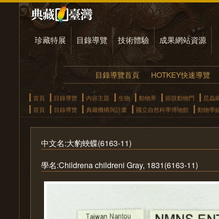
珍藏特展
目錄導覽
技術體驗
成果網站資源
目錄導覽首頁
HOTKEY快速導覽
首頁
目錄導覽
內容主題
生物
動物界
節肢動物門
昆蟲
首頁
目錄導覽
典藏機構與計畫
國立自然科學博物館
動物學
中文名:大豹蛺蝶(6163-11)
學名:Childrena childreni Gray, 1831(6163-11)