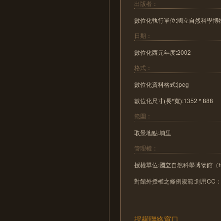
出版者：
數位化執行單位:國立自然科學博
日期：
數位化西元年度:2002
格式：
數位化資料格式:jpeg
數位化尺寸(長*寬):1352 * 888
範圍：
取景地點:埔里
管理權：
授權單位:國立自然科學博物館（http:/
對館外授權之條例規範:創用CC：
授權聯絡窗口