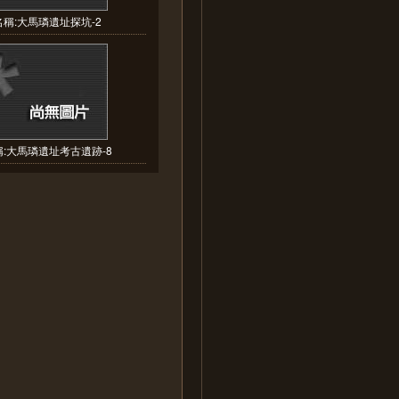
稱:大馬璘遺址探坑-2
:大馬璘遺址考古遺跡-8