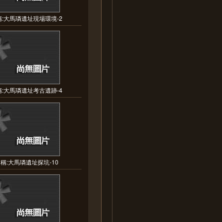
:大馬璘遺址現場環境-2
:大馬璘遺址考古遺跡-4
稱:大馬璘遺址探坑-10