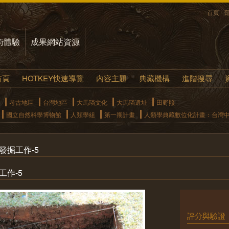
首頁
術體驗
成果網站資源
首頁
HOTKEY快速導覽
內容主題
典藏機構
進階搜尋
考古地區
台灣地區
大馬璘文化
大馬璘遺址
田野照
國立自然科學博物館
人類學組
第一期計畫
人類學典藏數位化計畫：台灣
發掘工作-5
工作-5
評分與驗證