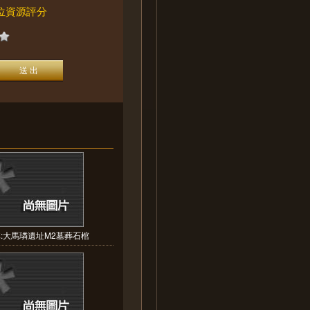
位資源評分
:大馬璘遺址M2墓葬石棺