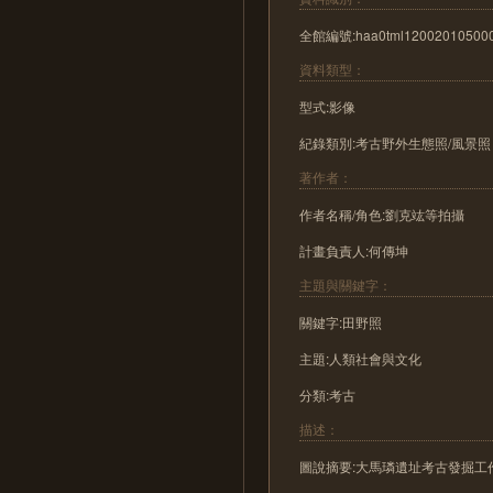
全館編號:haa0tml12002010500
資料類型：
型式:影像
紀錄類別:考古野外生態照/風景照
著作者：
作者名稱/角色:劉克竑等拍攝
計畫負責人:何傳坤
主題與關鍵字：
關鍵字:田野照
主題:人類社會與文化
分類:考古
描述：
圖說摘要:大馬璘遺址考古發掘工作