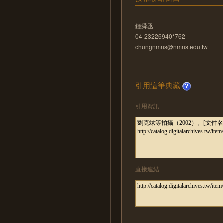
鍾舜丞
04-23226940*762
chungnmns@nmns.edu.tw
引用這筆典藏
引用資訊
直接連結