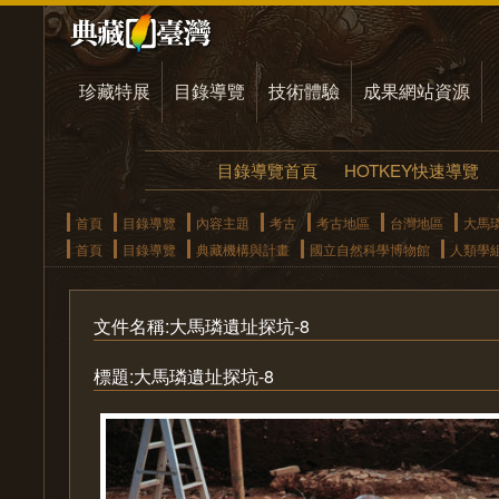
珍藏特展
目錄導覽
技術體驗
成果網站資源
目錄導覽首頁
HOTKEY快速導覽
首頁
目錄導覽
內容主題
考古
考古地區
台灣地區
大馬
首頁
目錄導覽
典藏機構與計畫
國立自然科學博物館
人類學
文件名稱:大馬璘遺址探坑-8
標題:大馬璘遺址探坑-8