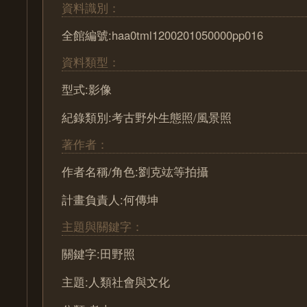
資料識別：
全館編號:haa0tml1200201050000pp016
資料類型：
型式:影像
紀錄類別:考古野外生態照/風景照
著作者：
作者名稱/角色:劉克竑等拍攝
計畫負責人:何傳坤
主題與關鍵字：
關鍵字:田野照
主題:人類社會與文化