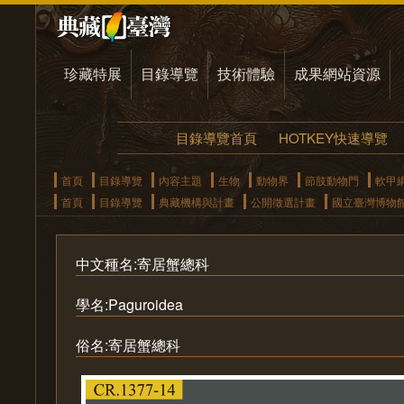
珍藏特展
目錄導覽
技術體驗
成果網站資源
目錄導覽首頁
HOTKEY快速導覽
首頁
目錄導覽
內容主題
生物
動物界
節肢動物門
軟甲
首頁
目錄導覽
典藏機構與計畫
公開徵選計畫
國立臺灣博物
中文種名:寄居蟹總科
學名:Paguroidea
俗名:寄居蟹總科