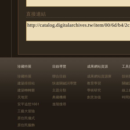
直接連結
珍藏特展
目錄導覽
成果網站資源
工具
珍藏特展
聯合目錄
成果網站資源庫
技術
建築排排站
快速關鍵詞導覽
教育學習
關鍵
建築轉轉樂
主題分類
學術研究
線上
天地宮
典藏機構
創意加值
時間
安平追想1661
進階搜尋
工藝大冒險
原住民儀式
原住民服飾